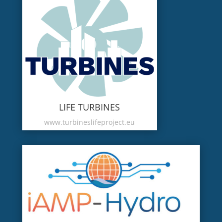
LIFE TURBINES
www.turbineslifeproject.eu