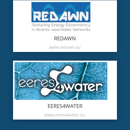
REDAWN
www.redawn.eu
EERES4WATER
www.eeres4water.eu