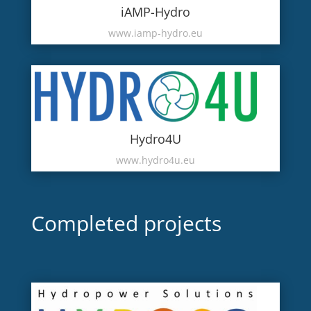
iAMP-Hydro
www.iamp-hydro.eu
Hydro4U
www.hydro4u.eu
Completed projects